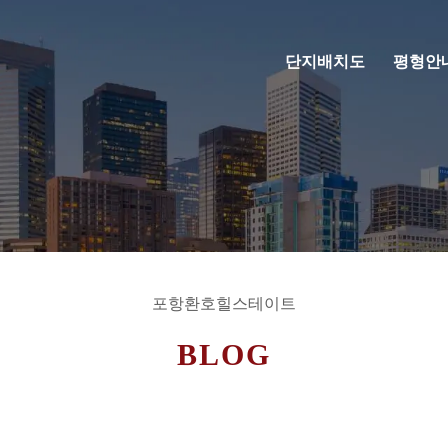
단지배치도
평형안
포항환호힐스테이트
BLOG