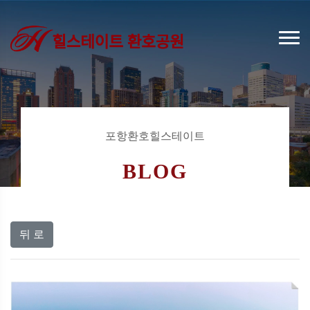
포항환호힐스테이트
BLOG
뒤 로